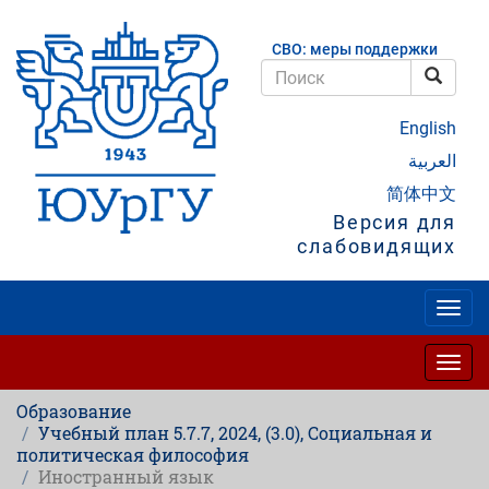
Перейти
к
СВО: меры поддержки
основному
содержанию
Поис
Поиск
English
العربية
简体中文
Версия для
слабовидящих
Togg
navig
Togg
navig
Образование
Учебный план 5.7.7, 2024, (3.0), Социальная и
политическая философия
Иностранный язык