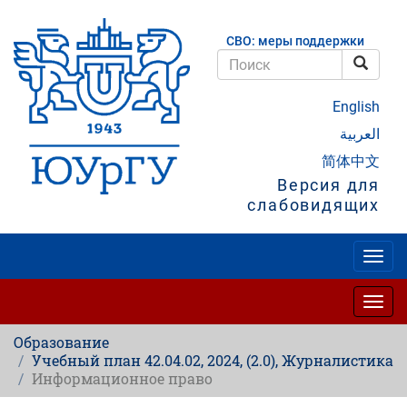
Перейти
к
СВО: меры поддержки
основному
содержанию
Поис
Поиск
English
العربية
简体中文
Версия для
слабовидящих
Togg
navig
Togg
navig
Образование
Учебный план 42.04.02, 2024, (2.0), Журналистика
Информационное право