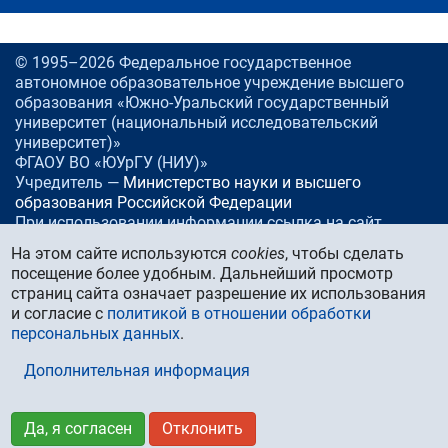
© 1995–2026 Федеральное государственное
автономное образовательное учреждение высшего
образования «Южно-Уральский государственный
университет (национальный исследовательский
университет)»
ФГАОУ ВО «ЮУрГУ (НИУ)»
Учредитель —
Министерство науки и высшего
образования Российской Федерации
При использовании информации ссылка на сайт
www.
susu.ru
обязательна.
На этом сайте используются
cookies
, чтобы сделать
посещение более удобным. Дальнейший просмотр
Россия, 454080
Челябинск, проспект Ленина, 76
страниц сайта означает разрешение их использования
Тел./факс:
+7 (351) 267-99-00
и согласие с
политикой в отношении обработки
E-mail:
info@susu.ru
персональных данных
.
Управление маркетинга, брендинга и стратегических
коммуникаций:
press@susu.ru
Дополнительная информация
Техподдержка сайта:
support@susu.ru
Карта сайта
Да, я согласен
Отклонить