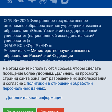
© 1995–2026 Федеральное государственное
автономное образовательное учреждение высшего
образования «Южно-Уральский государственный
университет (национальный исследовательский
университет)»
ФГАОУ ВО «ЮУрГУ (НИУ)»
Учредитель —
Министерство науки и высшего
образования Российской Федерации
При использовании информации ссылка на сайт
www.
susu.ru
обязательна.
На этом сайте используются
cookies
, чтобы сделать
посещение более удобным. Дальнейший просмотр
Россия, 454080
Челябинск, проспект Ленина, 76
страниц сайта означает разрешение их использования
Тел./факс:
+7 (351) 267-99-00
и согласие с
политикой в отношении обработки
E-mail:
info@susu.ru
персональных данных
.
Управление маркетинга, брендинга и стратегических
коммуникаций:
press@susu.ru
Дополнительная информация
Техподдержка сайта:
support@susu.ru
Карта сайта