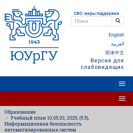
Перейти
к
СВО: меры поддержки
основному
содержанию
Поис
Поиск
English
العربية
简体中文
Версия для
слабовидящих
Togg
navig
Togg
navig
Образование
Учебный план 10.05.03, 2025, (5.5),
Информационная безопасность
автоматизированных систем