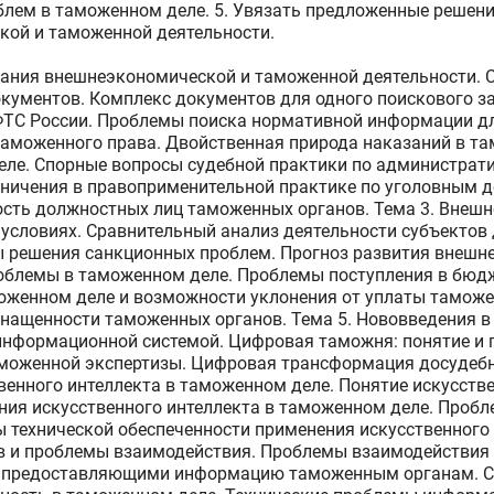
лем в таможенном деле. 5. Увязать предложенные решен
ой и таможенной деятельности.
вания внешнеэкономической и таможенной деятельности. 
кументов. Комплекс документов для одного поискового з
ФТС России. Проблемы поиска нормативной информации д
 таможенного права. Двойственная природа наказаний в 
еле. Спорные вопросы судебной практики по администра
аничения в правоприменительной практике по уголовным д
ость должностных лиц таможенных органов. Тема 3. Внеш
условиях. Сравнительный анализ деятельности субъектов д
ы решения санкционных проблем. Прогноз развития внешн
роблемы в таможенном деле. Проблемы поступления в бюд
моженном деле и возможности уклонения от уплаты тамож
снащенности таможенных органов. Тема 5. Нововведения в
информационной системой. Цифровая таможня: понятие и
моженной экспертизы. Цифровая трансформация досудебн
венного интеллекта в таможенном деле. Понятие искусств
ния искусственного интеллекта в таможенном деле. Проб
 технической обеспеченности применения искусственного
в и проблемы взаимодействия. Проблемы взаимодействия
, предоставляющими информацию таможенным органам. С