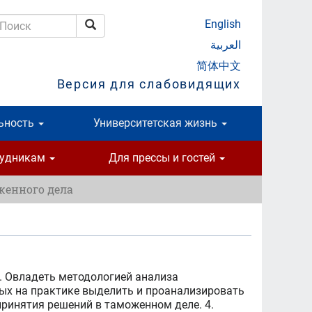
English
Поиск
оиск
العربية
简体中文
Версия для слабовидящих
ьность
Университетская жизнь
рудникам
Для прессы и гостей
енного дела
. Овладеть методологией анализа
ых на практике выделить и проанализировать
ринятия решений в таможенном деле. 4.