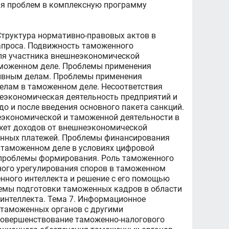
ия проблем в комплексную программу
Структура нормативно-правовых актов в
апроса. Подвижность таможенного
ля участника внешнеэкономической
таможенном деле. Проблемы применения
тивным делам. Проблемы применения
елам в таможенном деле. Несоответствия
неэкономическая деятельность предприятий и
о и после введения основного пакета санкций.
еэкономической и таможенной деятельности в
жет доходов от внешнеэкономической
енных платежей. Проблемы финансирования
 таможенном деле в условиях цифровой
 проблемы формирования. Роль таможенного
ого урегулирования споров в таможенном
енного интеллекта и решение с его помощью
лемы подготовки таможенных кадров в области
 интеллекта. Тема 7. Информационное
 таможенных органов с другими
овершенствование таможенно-налогового