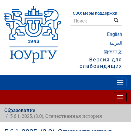
Перейти
к
СВО: меры поддержки
основному
содержанию
Поис
Поиск
English
العربية
简体中文
Версия для
слабовидящих
Togg
navig
Togg
navig
Образование
5.6.1, 2025, (3.0), Отечественная история