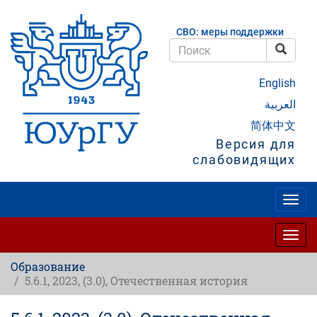
Перейти
к
СВО: меры поддержки
основному
содержанию
Поис
Поиск
English
العربية
简体中文
Версия для
слабовидящих
Togg
navig
Togg
navig
Образование
5.6.1, 2023, (3.0), Отечественная история