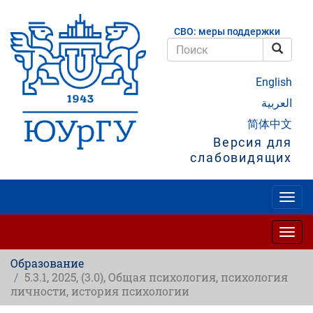
Перейти
к
СВО: меры поддержки
основному
содержанию
Поис
Поиск
English
العربية
简体中文
Версия для
слабовидящих
Togg
navig
Togg
navig
Образование
5.3.1, 2025, (3.0), Общая психология, психология
личности, история психологии