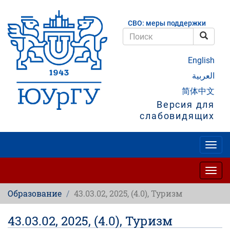
Перейти
к
СВО: меры поддержки
основному
содержанию
Поис
Поиск
English
العربية
简体中文
Версия для
слабовидящих
Togg
navig
Togg
navig
Образование
43.03.02, 2025, (4.0), Туризм
43.03.02, 2025, (4.0), Туризм