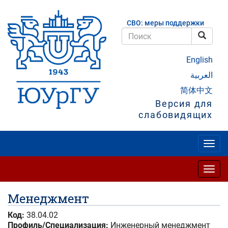
Перейти
к
СВО: меры поддержки
основному
содержанию
Поис
Поиск
English
العربية
简体中文
Версия для
слабовидящих
Togg
navig
Togg
navig
Менеджмент
Код:
38.04.02
Профиль/Специализация:
Инженерный менеджмент