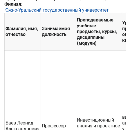
Филиал:
Южно-Уральский государственный университет
Преподаваемые
Уро
учебные
Фамилия, имя,
Занимаемая
пр
предметы, курсы,
отчество
должность
обр
дисциплины
кв
(модули)
вы
Инвестиционный
Баев Леонид
авт
Профессор
анализ и проектное
Александрович
упр