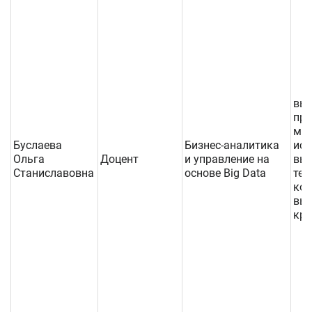
вы
про
маш
Буслаева
Бизнес-аналитика
исс
Ольга
Доцент
и управление на
вы
Станиславовна
основе Big Data
тех
ком
выс
кре