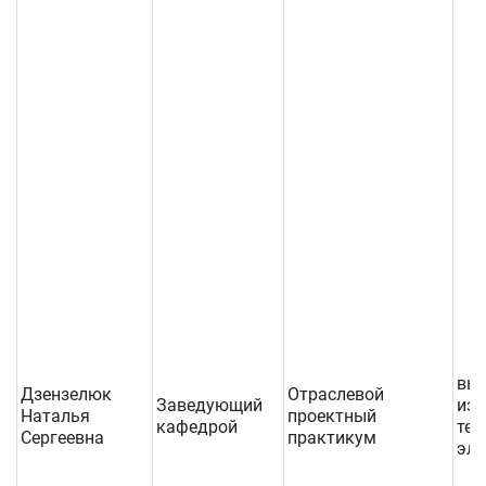
вы
Дзензелюк
Отраслевой
Заведующий
изм
Наталья
проектный
кафедрой
тех
Сергеевна
практикум
эле