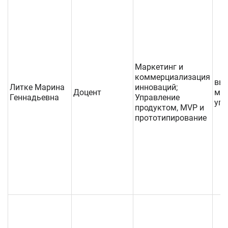
Маркетинг и
коммерциализация
выс
Литке Марина
инноваций;
Доцент
му
Геннадьевна
Управление
упр
продуктом, MVP и
прототипирование