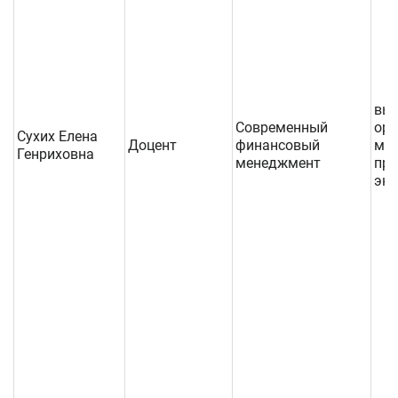
выс
Современный
орг
Сухих Елена
Доцент
финансовый
ма
Генриховна
менеджмент
пр
эк