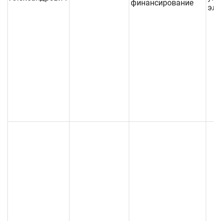
финансирование
эле