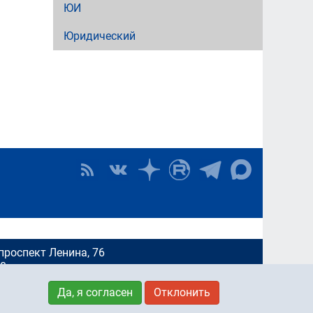
ЮИ
Юридический
проспект Ленина, 76
00
Да, я согласен
Отклонить
ендинга и стратегических коммуникаций: