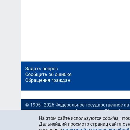
Задать вопрос
Сообщить об ошибке
Обращения граждан
© 1995–2026 Федеральное государственное ав
учреждение высшего образования «Южно-Урал
университет (национальный исследовательский
На этом сайте используются
cookies
, чт
ФГАОУ ВО «ЮУрГУ (НИУ)»
Дальнейший просмотр страниц сайта озн
Учредитель —
Министерство науки и высшего 
согласие с
политикой в отношении обра