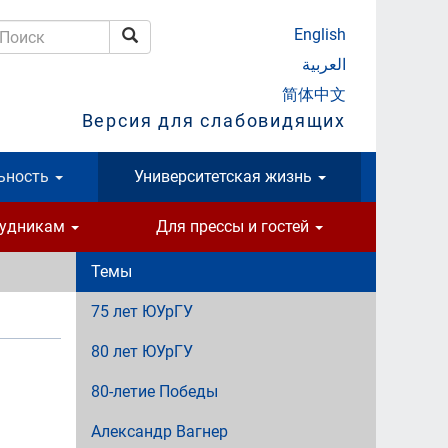
English
Поиск
оиск
العربية
简体中文
Версия для слабовидящих
ьность
Университетская жизнь
рудникам
Для прессы и гостей
Темы
75 лет ЮУрГУ
80 лет ЮУрГУ
80-летие Победы
Александр Вагнер