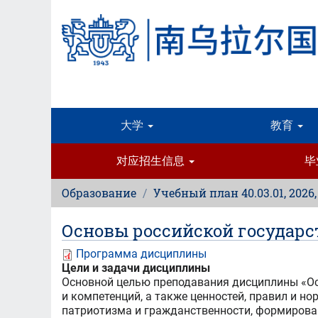
跳
转
到
主
要
内
容
大学
教育
对应招生信息
毕
Образование
Учебный план 40.03.01, 2026
Основы российской государс
Программа дисциплины
Цели и задачи дисциплины
Основной целью преподавания дисциплины «Ос
и компетенций, а также ценностей, правил и н
патриотизма и гражданственности, формирова