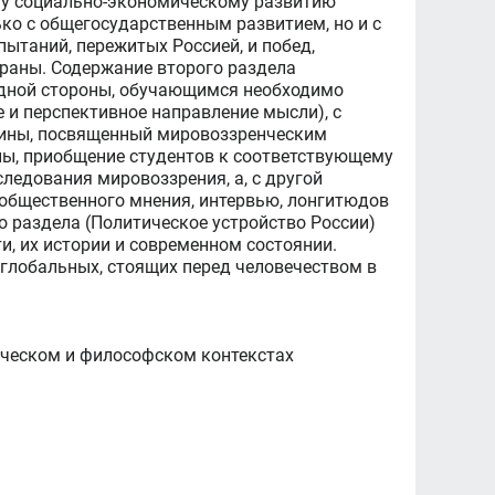
му социально-экономическому развитию
ко с общегосударственным развитием, но и с
ытаний, пережитых Россией, и побед,
траны. Содержание второго раздела
 одной стороны, обучающимся необходимо
е и перспективное направление мысли), с
иплины, посвященный мировоззренческим
оны, приобщение студентов к соответствующему
ледования мировоззрения, а, с другой
 общественного мнения, интервью, лонгитюдов
о раздела (Политическое устройство России)
и, их истории и современном состоянии.
глобальных, стоящих перед человечеством в
ическом и философском контекстах