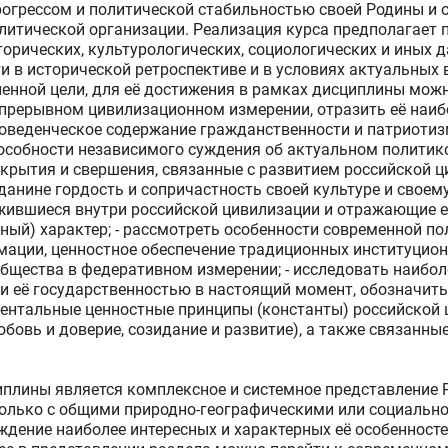
рогрессом и политической стабильностью своей Родины и 
олитической организации. Реализация курса предполагает 
торических, культурологических, социологических и иных 
и в исторической ретроспективе и в условиях актуальных
вленной цели, для её достижения в рамках дисциплины мож
епрерывном цивилизационном измерении, отразить её наиб
поведенческое содержание гражданственности и патриотиз
особности независимого суждения об актуальном политико
крытия и свершения, связанные с развитием российской ци
анине гордость и сопричастность своей культуре и своему
ожившиеся внутри российской цивилизации и отражающие 
й) характер; - рассмотреть особенности современной по
рмации, ценностное обеспечение традиционных институцио
бщества в федеративном измерении; - исследовать наибол
и её государственностью в настоящий момент, обозначить
ментальные ценностные принципы (константы) российской 
любовь и доверие, созидание и развитие), а также связанн
лины является комплексное и системное представление Р
только с общими природно-географическими или социальн
ждение наиболее интересных и характерных её особенностей