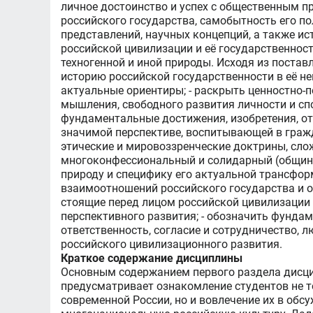
личное достоинство и успех с общественным п
российского государства, самобытность его п
представлений, научных концепций, а также ис
российской цивилизации и её государственност
техногенной и иной природы. Исходя из поста
историю российской государственности в её н
актуальные ориентиры; - раскрыть ценностно-
мышления, свободного развития личности и сп
фундаментальные достижения, изобретения, от
значимой перспективе, воспитывающей в гражд
этические и мировоззренческие доктрины, сл
многоконфессиональный и солидарный (общинны
природу и специфику его актуальной трансфо
взаимоотношений российского государства и о
стоящие перед лицом российской цивилизации 
перспективного развития; - обозначить фунда
ответственность, согласие и сотрудничество, 
российского цивилизационного развития.
Краткое содержание дисциплины
Основным содержанием первого раздела дисцип
предусматривает ознакомление студентов не 
современной России, но и вовлечение их в обсу