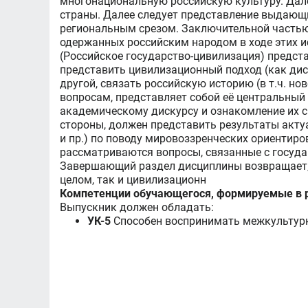
многонациональную российскую культуру. Дал
страны. Далее следует представление выдающи
региональным срезом. Заключительной частью 
одержанных российским народом в ходе этих и
(Российское государство-цивилизация) предст
представить цивилизационный подход (как диск
другой, связать российскую историю (в т.ч. н
вопросам, представляет собой её центральный
академическому дискурсу и ознакомление их с
стороны, должен представить результаты акту
и пр.) по поводу мировоззренческих ориентиро
рассматриваются вопросы, связанные с государ
Завершающий раздел дисциплины возвращает, с
целом, так и цивилизационн
Компетенции обучающегося, формируемые в р
Выпускник должен обладать:
УК-5
Способен воспринимать межкультурн