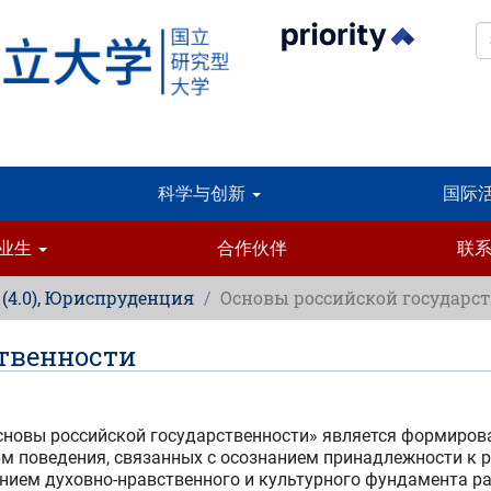
科学与创新
国际
业生
合作伙伴
联
, (4.0), Юриспруденция
Основы российской государс
твенности
новы российской государственности» является формирова
орм поведения, связанных с осознанием принадлежности к 
нием духовно-нравственного и культурного фундамента ра