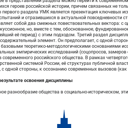
ее в представлении раздела можно перейти к современно
хся героев российской истории, причем связанных не толь
первого раздела УМК является презентация ключевых исп
спытаний и отразившихся в актуальной повседневности с
авляет собой два смежных повествовательных вектора: с
уссионное, но, вместе с тем, обоснованное, фундированно
овейший её период) с этим подходом. Третий раздел дисц
 содержательный элемент. Он предполагает, с одной стор
 базовыми теоретико-методологическими основаниями исс
альных эмпирических исследований (соцопросов, замеров
в современного российского общества. В рамках четвертог
ственной системой России, её структурах публичной власт
 одной стороны, к осознанию современных вызовов (как 
езультате освоения дисциплины
ое разнообразие общества в социально-историческом, эт