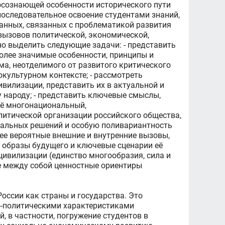
осознающей особенности исторического пути
последовательное освоение студентами знаний,
данных, связанных с проблематикой развития
 вызовов политической, экономической,
но выделить следующие задачи: - представить
олее значимые особенности, принципы и
ма, неотделимого от развитого критического
культурном контексте; - рассмотреть
вилизации, представить их в актуальной и
 народу; - представить ключевые смыслы,
её многонациональный,
литической организации российского общества,
нальных решений и особую поливариантность
ее вероятные внешние и внутренние вызовы,
 образы будущего и ключевые сценарии её
цивилизации (единство многообразия, сила и
ые между собой ценностные ориентиры
оссии как страны и государства. Это
о-политическими характеристиками
, в частности, погружение студентов в