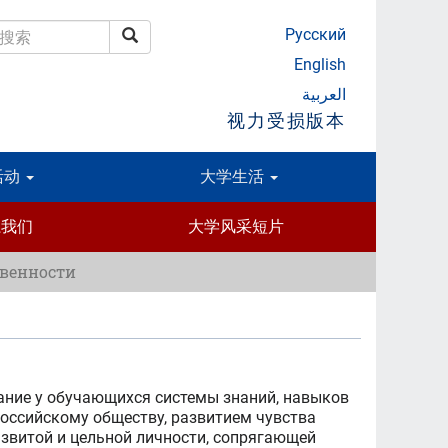
Русский
搜索
搜索
English
العربية
视力受损版本
活动
大学生活
系我们
大学风采短片
твенности
ние у обучающихся системы знаний, навыков
российскому обществу, развитием чувства
звитой и цельной личности, сопрягающей