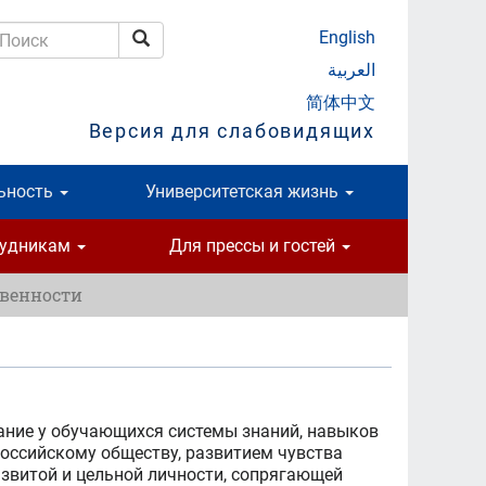
English
Поиск
оиск
العربية
简体中文
Версия для слабовидящих
ьность
Университетская жизнь
рудникам
Для прессы и гостей
твенности
ние у обучающихся системы знаний, навыков
российскому обществу, развитием чувства
звитой и цельной личности, сопрягающей