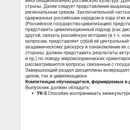
многонациональную российскую культуру. Дал
страны. Далее следует представление выдающи
региональным срезом. Заключительной частью 
одержанных российским народом в ходе этих и
(Российское государство-цивилизация) предст
представить цивилизационный подход (как диск
другой, связать российскую историю (в т.ч. н
вопросам, представляет собой её центральный
академическому дискурсу и ознакомление их с
стороны, должен представить результаты акту
и пр.) по поводу мировоззренческих ориентиро
рассматриваются вопросы, связанные с государ
Завершающий раздел дисциплины возвращает, с
целом, так и цивилизационн
Компетенции обучающегося, формируемые в р
Выпускник должен обладать:
УК-5
Способен воспринимать межкультурн