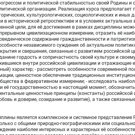
рогрессом и политической стабильностью своей Родины и 
олитической организации. Реализация курса предполагает 
торических, культурологических, социологических и иных 
и в исторической ретроспективе и в условиях актуальных
вленной цели, для её достижения в рамках дисциплины мож
епрерывном цивилизационном измерении, отразить её наиб
поведенческое содержание гражданственности и патриотиз
особности независимого суждения об актуальном политико
крытия и свершения, связанные с развитием российской ци
анине гордость и сопричастность своей культуре и своему
ожившиеся внутри российской цивилизации и отражающие 
й) характер; - рассмотреть особенности современной по
рмации, ценностное обеспечение традиционных институцио
бщества в федеративном измерении; - исследовать наибол
и её государственностью в настоящий момент, обозначить
ментальные ценностные принципы (константы) российской 
любовь и доверие, созидание и развитие), а также связанн
лины является комплексное и системное представление Р
только с общими природно-географическими или социальн
ждение наиболее интересных и характерных её особенностей