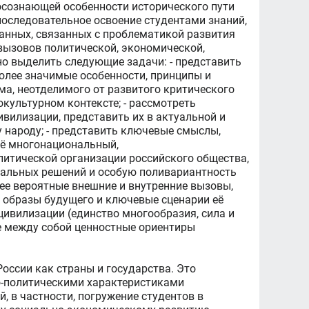
осознающей особенности исторического пути
последовательное освоение студентами знаний,
данных, связанных с проблематикой развития
 вызовов политической, экономической,
но выделить следующие задачи: - представить
олее значимые особенности, принципы и
ма, неотделимого от развитого критического
культурном контексте; - рассмотреть
вилизации, представить их в актуальной и
 народу; - представить ключевые смыслы,
её многонациональный,
литической организации российского общества,
нальных решений и особую поливариантность
ее вероятные внешние и внутренние вызовы,
 образы будущего и ключевые сценарии её
цивилизации (единство многообразия, сила и
ые между собой ценностные ориентиры
оссии как страны и государства. Это
о-политическими характеристиками
, в частности, погружение студентов в