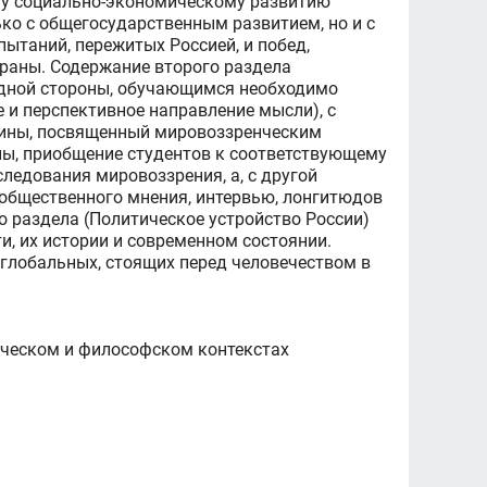
му социально-экономическому развитию
ко с общегосударственным развитием, но и с
ытаний, пережитых Россией, и побед,
траны. Содержание второго раздела
 одной стороны, обучающимся необходимо
е и перспективное направление мысли), с
иплины, посвященный мировоззренческим
оны, приобщение студентов к соответствующему
ледования мировоззрения, а, с другой
 общественного мнения, интервью, лонгитюдов
о раздела (Политическое устройство России)
и, их истории и современном состоянии.
глобальных, стоящих перед человечеством в
ическом и философском контекстах