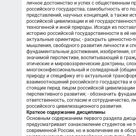
личное достоинство и успех с общественным п
российского государства, самобытность его п
представлений, научных концепций, а также ис
российской цивилизации и её государственност
техногенной и иной природы. Исходя из поста
историю российской государственности в её н
актуальные ориентиры; - раскрыть ценностно-
мышления, свободного развития личности и сп
фундаментальные достижения, изобретения, от
значимой перспективе, воспитывающей в гражд
этические и мировоззренческие доктрины, сл
многоконфессиональный и солидарный (общинны
природу и специфику его актуальной трансфо
взаимоотношений российского государства и о
стоящие перед лицом российской цивилизации 
перспективного развития; - обозначить фунда
ответственность, согласие и сотрудничество, 
российского цивилизационного развития.
Краткое содержание дисциплины
Основным содержанием первого раздела дисцип
предусматривает ознакомление студентов не 
современной России, но и вовлечение их в обсу