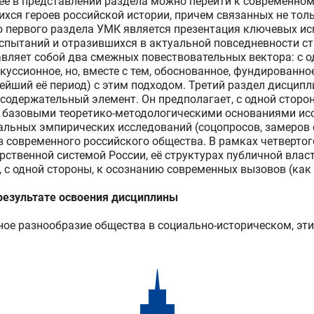
ее в представлении раздела можно перейти к современно
хся героев российской истории, причем связанных не толь
первого раздела УМК является презентация ключевых исп
спытаний и отразившихся в актуальной повседневности с
авляет собой два смежных повествовательных вектора: с
уссионное, но, вместе с тем, обоснованное, фундированно
овейший её период) с этим подходом. Третий раздел дисц
 содержательный элемент. Он предполагает, с одной стор
 базовыми теоретико-методологическими основаниями исс
альных эмпирических исследований (соцопросов, замеров
в современного российского общества. В рамках четвертог
ственной системой России, её структурах публичной власт
 одной стороны, к осознанию современных вызовов (как 
езультате освоения дисциплины
ое разнообразие общества в социально-историческом, эт