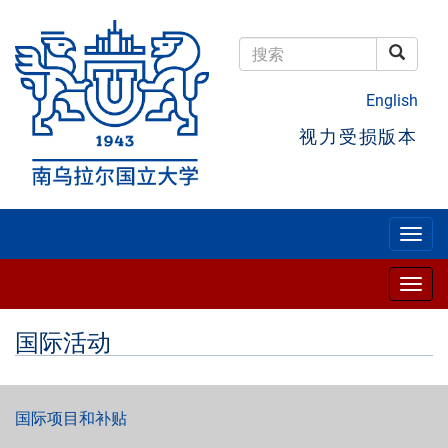
跳
转
到
搜索
主
搜索
要
English
内
容
视力受损版本
Togg
navig
Togg
navig
国际活动
国际项目和补贴