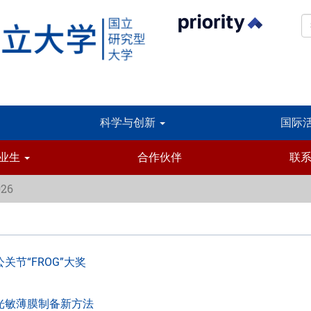
科学与创新
国际
业生
合作伙伴
联
026
节“FROG”大奖
光敏薄膜制备新方法