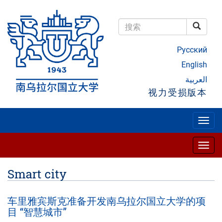
跳
转
到
搜索
主
搜索
要
Русский
内
容
English
العربية
视力受损版本
Togg
navig
Togg
navig
Smart city
车里雅宾斯克准备开发南乌拉尔国立大学的项
目 “智慧城市”