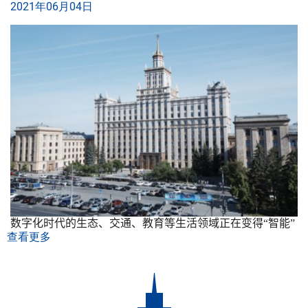
2021年
06月
04日
数字化时代的生态、交通、教育等生活领域正在变得
“
智能
”
查看更多
about
车
里
雅
宾
斯