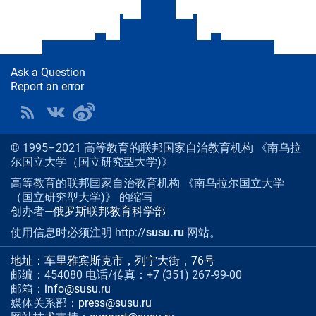
克
准
备
开
发
Ask a Question
南
Report an error
乌
拉
尔
国
© 1995–2021 高等教育的联邦国家自治教育机构 《南乌拉
立
尔国立大学（国立研究型大学)》
大
学
高等教育的联邦国家自治教育机构 《南乌拉尔国立大学
的
（国立研究型大学)》 的缩写
项
创办者—
俄罗斯联邦教育科学部
目
使用信息时必须注明 http://
susu.ru
网站。
“智
慧
地址：车里雅宾斯克市，列宁大街，76号
城
邮编：454080 电话/传真：+7 (351) 267-99-00
市”
邮箱：
info@susu.ru
媒体关系部：
press@susu.ru