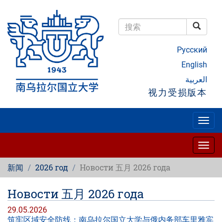
跳
转
到
搜索
主
搜索
要
Русский
内
容
English
العربية
视力受损版本
Togg
navig
Togg
navig
新闻
2026 год
Новости 五月 2026 года
Новости 五月 2026 года
29.05.2026
筑牢区域安全防线：南乌拉尔国立大学与俄内务部车里雅宾