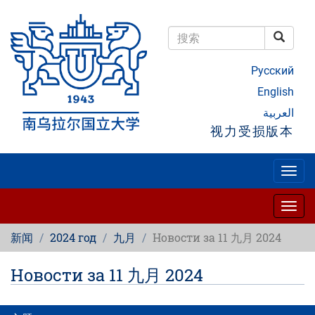
跳
转
到
搜索
主
搜索
要
Русский
内
容
English
العربية
视力受损版本
Togg
navig
Togg
navig
新闻
2024 год
九月
Новости за 11 九月 2024
Новости за 11 九月 2024