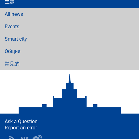
主题
All news
Events
Smart city
Общие
常见的
Ask a Question
Report an error