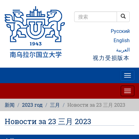
跳
转
到
搜索
主
搜索
要
Русский
内
容
English
العربية
视力受损版本
Togg
navig
Togg
navig
新闻
2023 год
三月
Новости за 23 三月 2023
Новости за 23 三月 2023