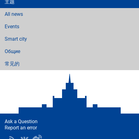
主题
All news
Events
Smart city
Общие
常见的
Ask a Question
Report an error