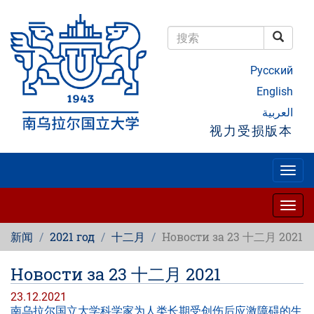
跳
转
到
搜索
主
搜索
要
Русский
内
容
English
العربية
视力受损版本
Togg
navig
Togg
navig
新闻
2021 год
十二月
Новости за 23 十二月 2021
Новости за 23 十二月 2021
23.12.2021
南乌拉尔国立大学科学家为人类长期受创伤后应激障碍的生