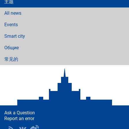
主题
All news
Events
Smart city
Общие
常见的
Ask a Question
Report an error