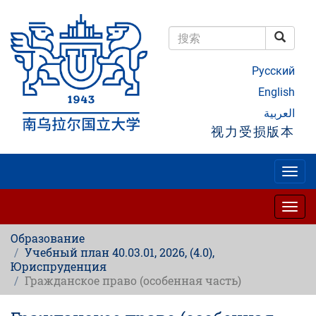
跳
转
到
搜索
主
搜索
要
Русский
内
容
English
العربية
视力受损版本
Togg
navig
Togg
navig
Образование
Учебный план 40.03.01, 2026, (4.0),
Юриспруденция
Гражданское право (особенная часть)