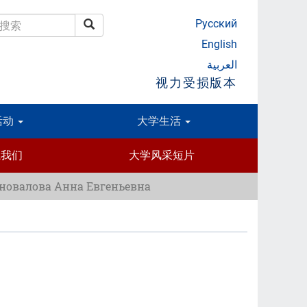
Русский
搜索
搜索
English
العربية
视力受损版本
活动
大学生活
系我们
大学风采短片
новалова Анна Евгеньевна