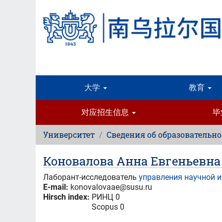
跳
转
到
主
要
内
容
大学
教育
对应招生信息
毕
Университет
Сведения об образовательн
Коновалова Анна Евгеньевна
Лаборант-исследователь
управления научной 
E-mail:
konovalovaae@susu.ru
Hirsch index:
РИНЦ 0
Scopus 0