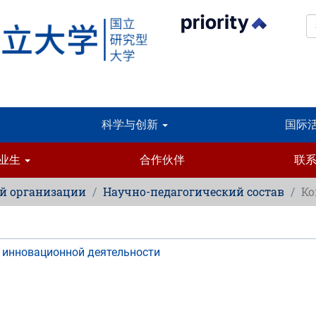
科学与创新
国际
业生
合作伙伴
联
ой организации
Научно-педагогический состав
Ко
и инновационной деятельности