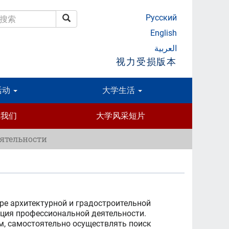
Русский
搜索
搜索
English
العربية
视力受损版本
活动
大学生活
系我们
大学风采短片
ятельности
ре архитектурной и градостроительной
зация профессиональной деятельности.
м, самостоятельно осуществлять поиск