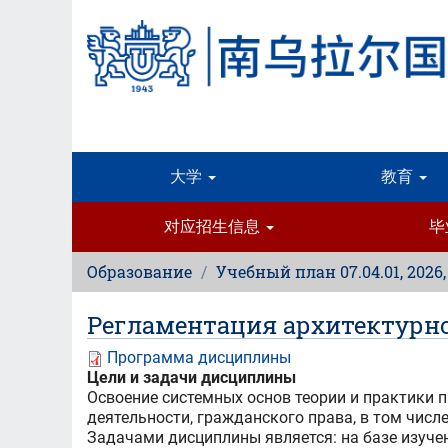
跳
转
到
主
要
内
容
大学
教育
对应招生信息
毕
Образование
Учебный план 07.04.01, 2026,
Регламентация архитектурн
Программа дисциплины
Цели и задачи дисциплины
Освоение системных основ теории и практики 
деятельности, гражданского права, в том числ
Задачами дисциплины является: на базе изуче