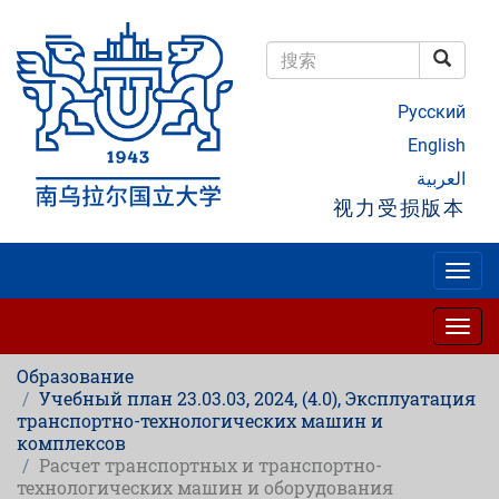
跳
转
到
搜索
主
搜索
要
Русский
内
容
English
العربية
视力受损版本
Togg
navig
Togg
navig
Образование
Учебный план 23.03.03, 2024, (4.0), Эксплуатация
транспортно-технологических машин и
комплексов
Расчет транспортных и транспортно-
технологических машин и оборудования