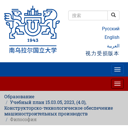
跳
转
到
搜索
主
搜索
要
Русский
内
容
English
العربية
视力受损版本
Togg
navig
Togg
navig
Образование
Учебный план 15.03.05, 2023, (4.0),
Конструкторско-технологическое обеспечение
машиностроительных производств
Философия