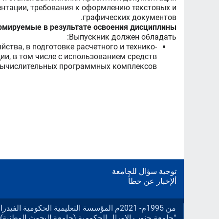
ентации, требования к оформлению текстовых и
графических документов.
рмируемые в результате освоения дисциплины
Выпускник должен обладать:
тва, в подготовке расчетного и технико-
ии, в том числе с использованием средств
вычислительных программных комплексов
توجية سؤال للجامعة
ألإخبار عن خطأ
ية الحكومية الفيدرالية المستقلة للتعليم العالي
"جامعة جنوب الاورال الحكومية (جامعة البحوث الوطنية).