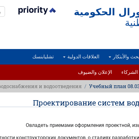
حث
تشليابنسك
العلاقات الدولية
البحث والأبتك
الإعلان والضيوف
الشركاء
водоснабжения и водоотведения
Учебный план 08.03.0
Проектирование систем во
Овладеть приемами оформления проектной, из
тности конструкторских документов, о стадиях разработк