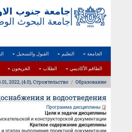
تجاوز
إلى
المحتوى
الرئيسي
ار
القبول والتسجيل
التعليم
الجامعة
الخريجون
الطلاب
الطاقم الأكاديمي
1, 2022, (4.0), Строительство
Образование
доснабжения и водоотведения
Программа дисциплины
Цели и задачи дисциплины
ыскательской и конструкторской документации
Краткое содержание дисциплины
и и этапах выполнения проектной документации