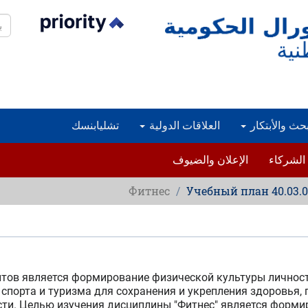
بح
بحث والأبتكار
العلاقات الدولية
تشليابنسك
الشركاء
الإعلان والضيوف
Фитнес
Учебный план 40.03.01
тов является формирование физической культуры личност
спорта и туризма для сохранения и укрепления здоровья,
ти. Целью изучения дисциплины "Фитнес" является формир