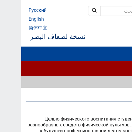
Русский
بحث
ث
English
简体中文
نسخة لضعاف البصر
Целью физического воспитания студен
разнообразных средств физической культуры, 
к будущей профессиональной деятельнос