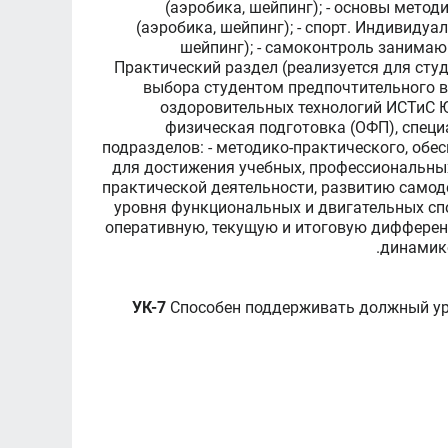
(аэробика, шейпинг); - основы мет
(аэробика, шейпинг); - спорт. Индивиду
шейпинг); - самоконтроль занима
Практический раздел (реализуется для сту
выбора студентом предпочтительного в
оздоровительных технологий ИСТиС Ю
физическая подготовка (ОФП), специ
подразделов: - методико-практического, об
для достижения учебных, профессиональных
практической деятельности, развитию самод
уровня функциональных и двигательных спо
оперативную, текущую и итоговую дифференц
динамике
УК-7
Способен поддерживать должный уро