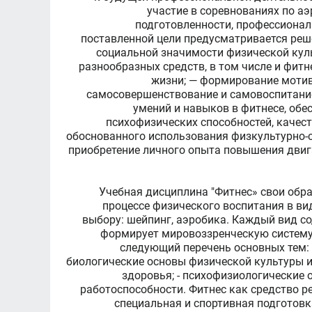
участие в соревнованиях по а
подготовленности, профессионал
поставленной цели предусматривается реш
социальной значимости физической куль
разнообразных средств, в том числе и фитн
жизни; — формирование мотив
самосовершенствование и самовоспитание,
умений и навыков в фитнесе, обе
психофизических способностей, качест
обоснованного использования физкультурно-
приобретение личного опыта повышения двиг
Учебная дисциплина "Фитнес» свои обр
процессе физического воспитания в вид
выбору: шейпинг, аэробика. Каждый вид со
формирует мировоззренческую систему 
следующий перечень основных тем: 
биологические основы физической культуры и 
здоровья; - психофизиологические 
работоспособности. Фитнес как средство р
специальная и спортивная подготовк