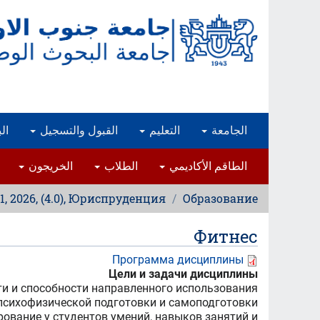
تجاوز
إلى
المحتوى
الرئيسي
الجامعة
التعليم
القبول والتسجيل
ال
الطاقم الأكاديمي
الطلاب
الخريجون
, 2026, (4.0), Юриспруденция
Образование
Фитнес
Программа дисциплины
Цели и задачи дисциплины
и и способности направленного использования
 психофизической подготовки и самоподготовки
ование у студентов умений, навыков занятий и