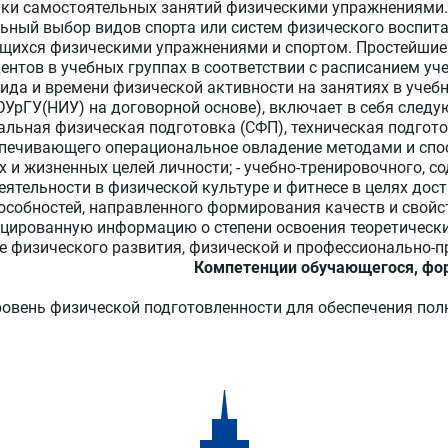
одики самостоятельных занятий физическими упражнениями
альный выбор видов спорта или систем физического воспит
ющихся физическими упражнениями и спортом. Простейшие
дентов в учебных группах в соответствии с расписанием у
ида и времени физической активности на занятиях в учебн
УрГУ(НИУ) на договорной основе), включает в себя следу
альная физическая подготовка (СФП), техническая подгото
еспечивающего операциональное овладение методами и сп
 и жизненных целей личности; - учебно-тренировочного, 
еятельности в физической культуре и фитнесе в целях до
собностей, направленного формирования качеств и свойс
ированную информацию о степени освоения теоретических
 физического развития, физической и профессионально-п
Компетенции обучающегося, фо
вень физической подготовленности для обеспечения пол