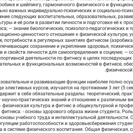
эробике и шейпингу, гармоничного физического и функцион
ьно важных индивидуально-психических и социально-псих
ение следующих воспитательных, образовательных, разви
туры и её роли в развитии личности и подготовке её к пр
еса; — знание биологических, психолого-педагогических и 
ационно-ценностного отношения к физической культуре, у
 потребности в регулярных занятиях фитнесом (аэробика,
спечивающих сохранение и укрепление здоровья, психичес
в и свойств личности для самоопределения в социуме; — 
спортивной деятельности по фитнесу в целях последующих
ательных и функциональных возможностей в фитнесе, обе
физической 
азовательные и развивающие функции наиболее полно осу
е элективных курсов, изучается на протяжении 3 лет (5 с
держит в себе обязательные разделы: теоретический, пра
научно-практических знаний и отношение к различным ви
- физическая культура и фитнес в общекультурной и профе
фитнеса: - основы здорового образа жизни студента. Рол
основы учебного труда и интеллектуальной деятельности.
егуляции работоспособности и здоровьесбережения студент
а в системе физического воспитания. Общая физическая, с