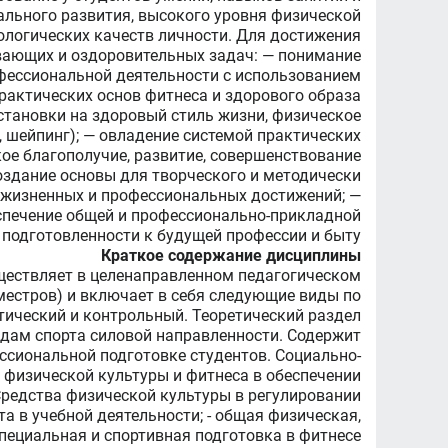
ального развития, высокого уровня физической
ологических качеств личности. Для достижения
вающих и оздоровительных задач: — понимание
офессиональной деятельности с использованием
практических основ фитнеса и здорового образа
становки на здоровый стиль жизни, физическое
 шейпинг); — овладение системой практических
кое благополучие, развитие, совершенствование
создание основы для творческого и методически
 жизненных и профессиональных достижений; —
спечение общей и профессионально-прикладной
подготовленности к будущей профессии и быту.
Краткое содержание дисциплины
ществляет в целенаправленном педагогическом
еместров) и включает в себя следующие виды по
ктический и контрольный. Теоретический раздел
дам спорта силовой направленности. Содержит
ссиональной подготовке студентов. Социально-
ь физической культуры и фитнеса в обеспечении
 Средства физической культуры в регулировании
а в учебной деятельности; - общая физическая,
пециальная и спортивная подготовка в фитнесе