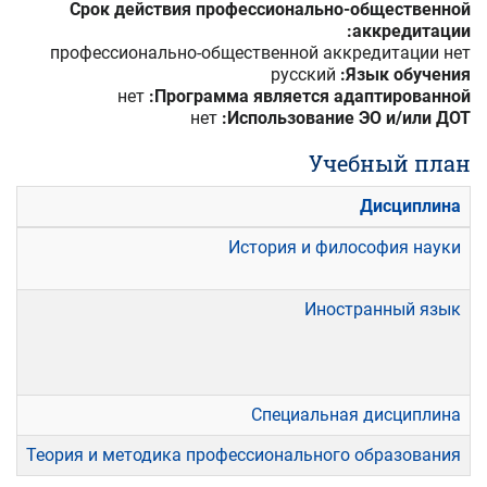
Срок действия профессионально-общественной
аккредитации:
профессионально-общественной аккредитации нет
русский
Язык обучения:
нет
Программа является адаптированной:
нет
Использование ЭО и/или ДОТ:
Учебный план
я
Дисциплина
1;
История и философия науки
2
1;
Иностранный язык
2;
3;
4
5
Специальная дисциплина
3
Теория и методика профессионального образования