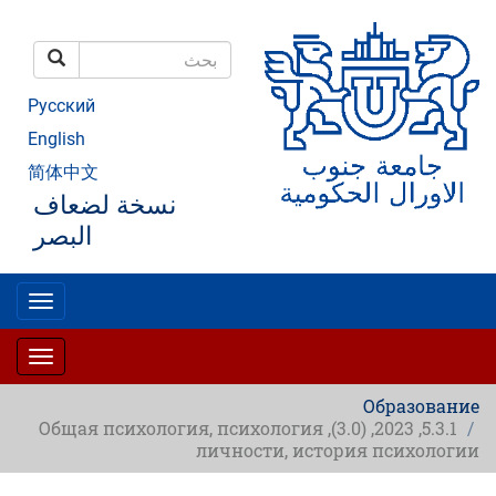
تجاوز
إلى
المحتوى
بحث
الرئيسي
بحث
Русский
English
简体中文
نسخة لضعاف
البصر
oggle
gation
oggle
gation
Образование
5.3.1, 2023, (3.0), Общая психология, психология
личности, история психологии