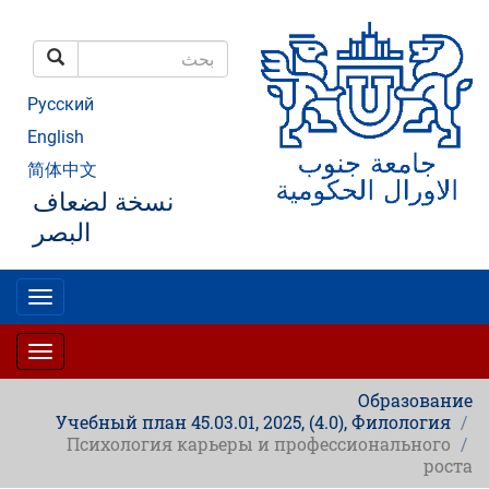
تجاوز
إلى
المحتوى
بحث
الرئيسي
بحث
Русский
English
简体中文
نسخة لضعاف
البصر
oggle
gation
oggle
gation
Образование
Учебный план 45.03.01, 2025, (4.0), Филология
Психология карьеры и профессионального
роста