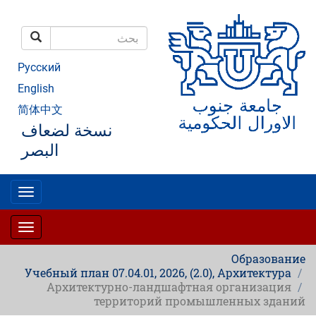
تجاوز
إلى
المحتوى
بحث
الرئيسي
بحث
Русский
English
简体中文
نسخة لضعاف
البصر
oggle
gation
oggle
gation
Образование
Учебный план 07.04.01, 2026, (2.0), Архитектура
Архитектурно-ландшафтная организация
территорий промышленных зданий