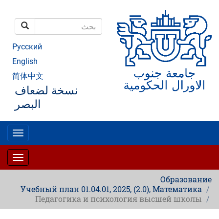
تجاوز
إلى
المحتوى
بحث
الرئيسي
بحث
Русский
English
简体中文
نسخة لضعاف
البصر
oggle
gation
oggle
gation
Образование
Учебный план 01.04.01, 2025, (2.0), Математика
Педагогика и психология высшей школы