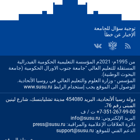
توجية سؤال للجامعة
ألإخبار عن خطأ
من 1995م- 2021م المؤسسة التعليمية الحكومية الفيدرالية
المستقلة للتعليم العالي "جامعة جنوب الاورال الحكومية (جامعة
البحوث الوطنية).
المؤسس - وزارة العلوم والتعليم العالي في روسيا الأتحادية.
للوصول الى الموقع يجب إستخدام الرابط
www.susu.ru
دولة رسيا ألأتحادية، البريد 454080 مدينة تشليابنسك، شارع لينين
المبنى رقم 76،
+7-351-267-99-00
ت / ف
البريد الإلكتروني:
info@susu.ru
دائرة العلاقات الإعلامية والمراقبة:
press@susu.ru
الدعم الفني للموقع:
support@susu.ru
خريطة الموقع