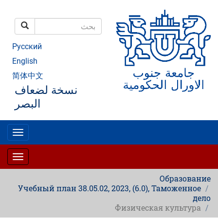
تجاوز
إلى
المحتوى
بحث
الرئيسي
بحث
Русский
English
简体中文
نسخة لضعاف
البصر
oggle
gation
oggle
gation
Образование
Учебный план 38.05.02, 2023, (6.0), Таможенное
дело
Физическая культура