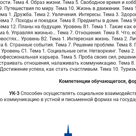
сти. Тема 4. Образ жизни. Тема 5. Свободное время и хобби
9. Путешествия по миру. Тема 10. Жизнь в движении. Тема 
ема 1. Дружба. Тема 2. Увлечения. Интересы. Тема 3. Здоро
ема 7. Походы и поездки. Тема 8. Предметы в доме. Тема 
ма 12. Планы на будущее. Уровень В1. Тема 1. Такие как ес
ма 6. Управляя жизнью… Тема 7. Отношения. Тема 8. Что, е
новостях… Уровень В2. Тема 1. Интересная жизнь. Тема 2. 
ма 6. Странные события. Тема 7. Решение проблем. Тема 8.
. Уровень С1. Тема 1. Социальные сети. Нетворкинг. Тема 
офессиональная карьера. Тема 5. Проба своих сил, решени
ыстраивать отношения, налаживать коммуникацию. Тема 8
 Достижение успеха, как стать счастливым. Тема 10. Туризм
Компетенции обучающегося, фо
УК-3
Способен осуществлять социальное взаимодейств
ю коммуникацию в устной и письменной формах на госуда