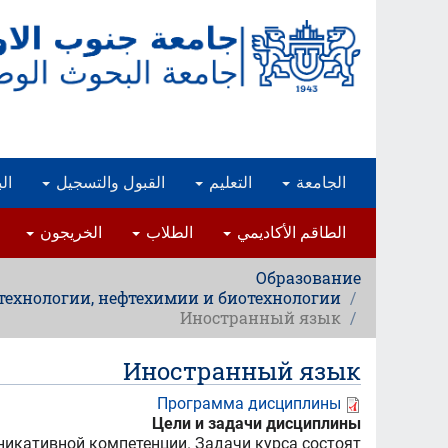
تجاوز
إلى
المحتوى
الرئيسي
ار
القبول والتسجيل
التعليم
الجامعة
الخريجون
الطلاب
الطاقم الأكاديمي
Образование
й технологии, нефтехимии и биотехнологии
Иностранный язык
Иностранный язык
Программа дисциплины
Цели и задачи дисциплины
икативной компетенции. Задачи курса состоят