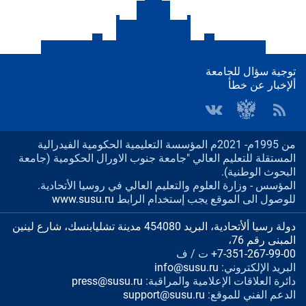
توجية سؤال للجامعة
ألإخبار عن خطأ
من 1995م- 2021م المؤسسة التعليمية الحكومية الفيدرالية
المستقلة للتعليم العالي "جامعة جنوب الاورال الحكومية (جامعة
البحوث الوطنية).
المؤسس - وزارة العلوم والتعليم العالي في روسيا الأتحادية.
للوصول الى الموقع يجب إستخدام الرابط
www.susu.ru
دولة رسيا ألأتحادية، البريد 454080 مدينة تشليابنسك، شارع لينين
المبنى رقم 76،
+7-351-267-99-00
ت / ف
البريد الإلكتروني:
info@susu.ru
دائرة العلاقات الإعلامية والمراقبة:
press@susu.ru
الدعم الفني للموقع:
support@susu.ru