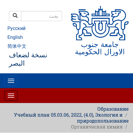
تجاوز
إلى
المحتوى
بحث
الرئيسي
بحث
Русский
English
简体中文
نسخة لضعاف
البصر
oggle
gation
oggle
gation
Образование
Учебный план 05.03.06, 2022, (4.0), Экология и
природопользование
Органическая химия