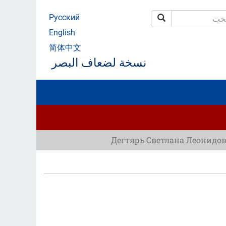
Русский
بحث
ث
English
简体中文
نسخة لضعاف البصر
Дегтярь Светлана Леонидо