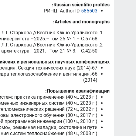
Russian scientific profiles:
РИНЦ
: Author ID
585503
Articles and monographs:
 Старкова //Вестник Южно-Уральского
университета.–2025.–Том 25 № 1.– C.57-68
Л.Г. Старкова //Вестник Южно-Уральского
 архитектура.–2021.–Том 21 № 3.– C.42-50
сийских и региональных научных конференциях:
67-я студенческая научная конференция. Секция технических наук (2014)
федра теплогазоснабжение и вентиляция.
(2014)
Повышение квалификации:
ем: практика применения (40 ч., 2023 г.)
енных инженерных систем (40 ч., 2023 г.)
епломеханических решений (72 ч., 2022 г.)
овы электронного обучения (80 ч., 2017 г.)
 программной инженерии (100 ч., 2010 г.)
мо», режимная наладка, состояние и пути
ия систем теплоснабжения (48 ч., 2008 г.)