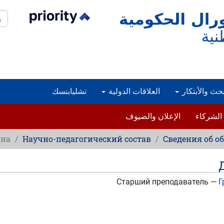
بح
بحث والأبتكار
العلاقات الدولية
تشليابنسك
الشركاء
الإعلان والضيوف
вна
Научно-педагогический состав
Сведения об о
Старший преподаватель —
Г