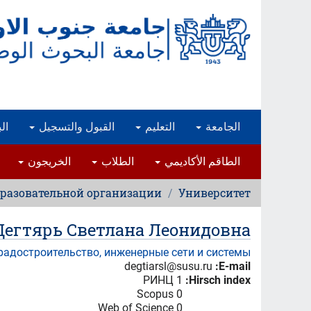
تجاوز
إلى
المحتوى
الرئيسي
الجامعة
التعليم
القبول والتسجيل
ال
الطاقم الأكاديمي
الطلاب
الخريجون
бразовательной организации
Университет
Дегтярь Светлана Леонидовна
радостроительство, инженерные сети и системы
degtiarsl@susu.ru
E-mail:
РИНЦ 1
Hirsch index:
Scopus 0
Web of Science 0