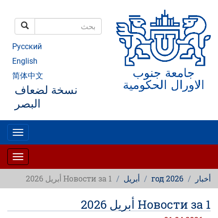
تجاوز
إلى
المحتوى
بحث
الرئيسي
بحث
Русский
English
简体中文
نسخة لضعاف
البصر
oggle
gation
oggle
gation
أخبار
2026 год
أبريل
Новости за 1 أبريل 2026
Новости за 1 أبريل 2026