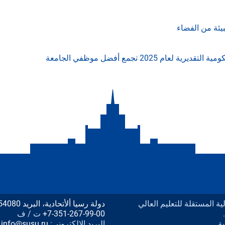
يئة من الفضاء
202 تجمع أفضل موظفي الجامعة
يدرالية المستقلة للتعليم العالي
دولة رسيا ألأتحادية، البريد 454080 مدينة تشليابنسك، شارع لينين المبنى رقم 76،
+7-351-267-99-00
ت / ف
ة.
البريد الإلكتروني:
info@susu.ru