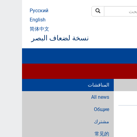
Русский
بحث
ث
English
简体中文
نسخة لضعاف البصر
المناقشات
All news
Общие
مشترك
常见的