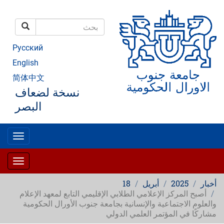
تجاوز
إلى
المحتوى
بحث
الرئيسي
بحث
Русский
English
简体中文
نسخة لضعاف
البصر
oggle
gation
oggle
gation
أخبار
2025
أبريل
18
أصبح المركز الإعلامي الطلابي الإقليمي التابع لمعهد الإعلام
والعلوم الاجتماعية والإنسانية بجامعة جنوب الأورال الحكومية
مشاركًا في المؤتمر العلمي الدولي