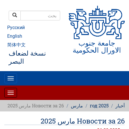
تجاوز
إلى
المحتوى
بحث
الرئيسي
بحث
Русский
English
简体中文
نسخة لضعاف
البصر
oggle
gation
oggle
gation
أخبار
2025 год
مارس
Новости за 26 مارس 2025
Новости за 26 مارس 2025