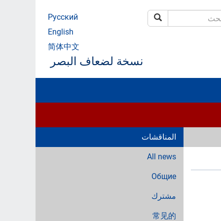
Русский
بحث
ث
English
简体中文
نسخة لضعاف البصر
المناقشات
All news
Общие
مشترك
常见的