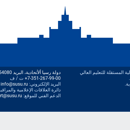
يدرالية المستقلة للتعليم العالي
دولة رسيا ألأتحادية، البريد 454080 مدينة تشليابنسك، شارع لينين المبنى رقم 76،
+7-351-267-99-00
ت / ف
ة.
البريد الإلكتروني:
info@susu.ru
دائرة العلاقات الإعلامية والمراقب
الدعم الفني للموقع:
rt@susu.ru