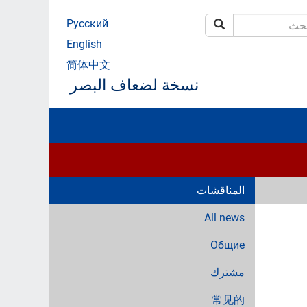
Русский
بحث
ث
English
简体中文
نسخة لضعاف البصر
المناقشات
All news
Общие
مشترك
常见的