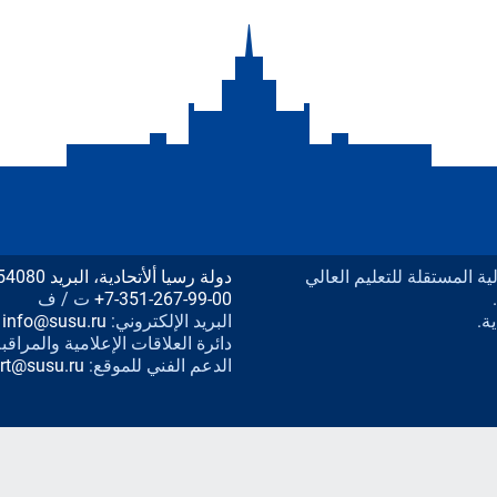
يدرالية المستقلة للتعليم العالي
دولة رسيا ألأتحادية، البريد 454080 مدينة تشليابنسك، شارع لينين المبنى رقم 76،
+7-351-267-99-00
ت / ف
ة.
البريد الإلكتروني:
info@susu.ru
دائرة العلاقات الإعلامية والمراقب
الدعم الفني للموقع:
rt@susu.ru