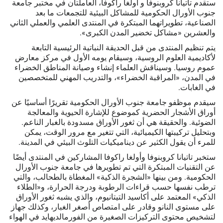
ستقدم تاتيانا كروبنوفا و أولغا راكوفا، العاملتان في مختبر جامعة
جنوب الأورال الحكومية للمشاكل البيئية للتجمعات ما بعد
الصناعية، تطويراتهما المبتكرة في المنتدى العلمي والعملي الثاني
والعشرين «مشاكل تخضير المدن الكبرى».
يتم تنظيم المنتدى من قبل الحديقة النباتية الرئيسية التابعة
لأكاديمية العلوم الروسية، وسيقام يومه الأول في مركز معارض
عموم روسيا. وسيناقش العلماء إنشاء وصيانة المناطق الخضراء
في المدن، «المراقبة الخضراء»، والتدريب المهني للمتخصصين
في الغابات.
سيقدم موظفو جامعة جنوب الأورال الحكومية تقريرًا أساسيًا عن
أوراق الأشجار الحضرية كموضوع للإشارة الحيوية والمعالجة
الضوئية. والحقيقة هي أن ثغور الأوراق مسدودة بالغبار الناعم.
وبتحليل تركيبتها الكيميائية، التي تتغير مع مرور الوقت، يمكن
للمرء أن يقول الكثير عن ديناميكيات التلوث البيئي في المدينة.
ستخبر تاتيانا كروبنوفا وأولغا راكوفا المشاركين في المنتدى أيضًا
عن التقنيات المبتكرة التي تم تطويرها في جامعة جنوب الأورال
الحكومية. ومن بينها «الشجرة الذكية» المغطاة بالطحالب، والتي
ترطب نفسها حسب قراءات الرطوبة ودرجة الحرارة، و«الطلاء
الذكي» المعتمد على أكاسيد التيتانيوم، والذي يشبه ثغور الأوراق
على مستوى النانو وقادر على امتصاص أصغر الغبار، وكذلك جهاز
لتشخيص محتوى التركيزات الصغيرة من الفورمالديهايد في الهواء