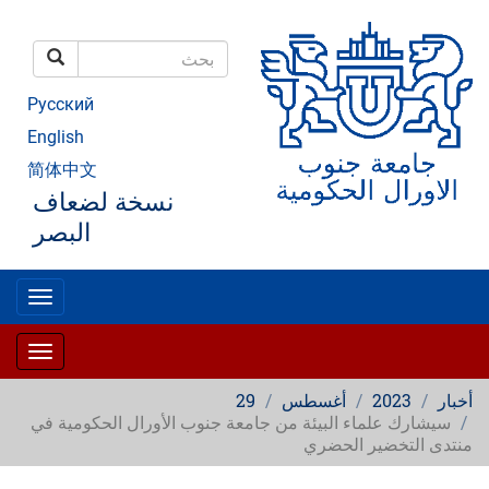
تجاوز
إلى
المحتوى
بحث
الرئيسي
بحث
Русский
English
简体中文
نسخة لضعاف
البصر
oggle
gation
oggle
gation
أخبار
2023
أغسطس
29
سيشارك علماء البيئة من جامعة جنوب الأورال الحكومية في
منتدى التخضير الحضري