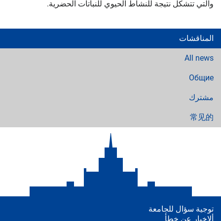
والتي تتشكل نتيجة للنشاط الحيوي للنباتات الحضرية.
المناقشات
All news
Общие
مشترك
常见的
توجية سؤال للجامعة
ألإخبار عن خطأ