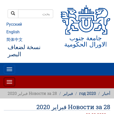
تجاوز
إلى
المحتوى
بحث
الرئيسي
بحث
Русский
English
简体中文
نسخة لضعاف
البصر
oggle
gation
oggle
gation
أخبار
2020 год
فبراير
Новости за 28 فبراير 2020
Новости за 28 فبراير 2020