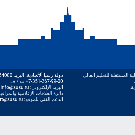
يدرالية المستقلة للتعليم العالي
دولة رسيا ألأتحادية، البريد 454080 مدينة تشليابنسك، شارع لينين المبنى رقم 76،
+7-351-267-99-00
ت / ف
ة.
البريد الإلكتروني:
info@susu.ru
دائرة العلاقات الإعلامية والمراقب
الدعم الفني للموقع:
rt@susu.ru