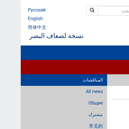
Русский
بحث
ث
English
简体中文
نسخة لضعاف البصر
المناقشات
All news
Общие
مشترك
常见的