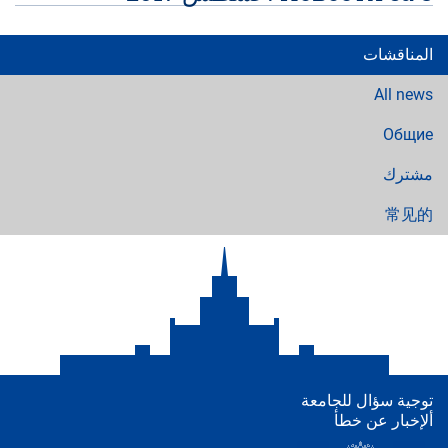
المناقشات
All news
Общие
مشترك
常见的
توجية سؤال للجامعة
ألإخبار عن خطأ