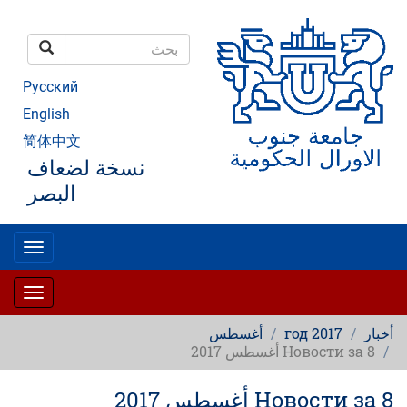
تجاوز
إلى
المحتوى
بحث
الرئيسي
بحث
Русский
English
简体中文
نسخة لضعاف
البصر
oggle
gation
oggle
gation
أخبار
2017 год
أغسطس
Новости за 8 أغسطس 2017
Новости за 8 أغسطس 2017