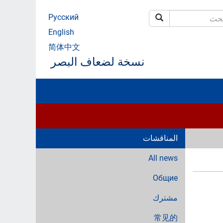
Русский
بحث
ث
English
简体中文
نسخة لضعاف البصر
المناقشات
All news
Общие
مشترك
常见的