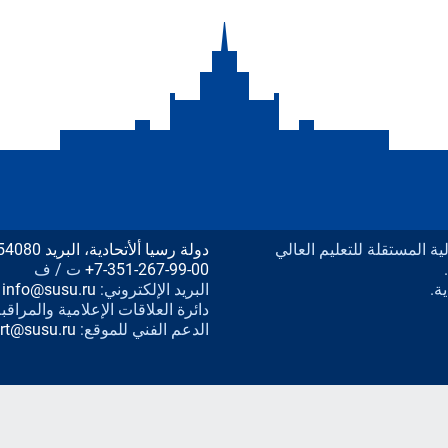
يدرالية المستقلة للتعليم العالي
دولة رسيا ألأتحادية، البريد 454080 مدينة تشليابنسك، شارع لينين المبنى رقم 76،
+7-351-267-99-00
ت / ف
ة.
البريد الإلكتروني:
info@susu.ru
دائرة العلاقات الإعلامية والمراقب
الدعم الفني للموقع:
rt@susu.ru