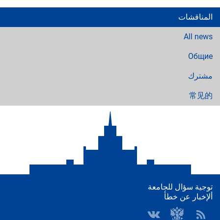
المناقشات
All news
Общие
مشترك
常见的
توجية سؤال للجامعة
ألإخبار عن خطأ