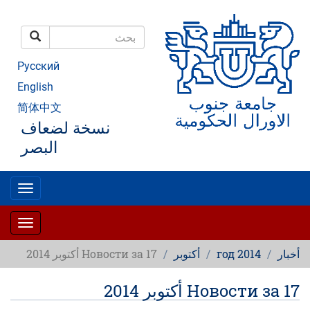
تجاوز
إلى
المحتوى
بحث
الرئيسي
بحث
Русский
English
简体中文
نسخة لضعاف
البصر
oggle
gation
oggle
gation
أخبار
2014 год
أكتوبر
Новости за 17 أكتوبر 2014
Новости за 17 أكتوبر 2014