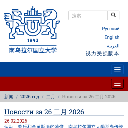
跳
转
到
搜索
主
搜索
要
Русский
内
容
English
العربية
视力受损版本
Togg
navig
Togg
navig
新闻
2026 год
二月
Новости за 26 二月 2026
Новости за 26 二月 2026
26.02.2026
运动、欢乐和金黄酥脆的薄饼：南乌拉尔国立大学举办传统