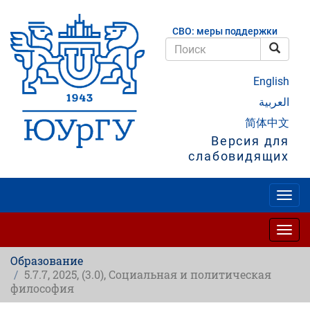
Перейти
к
СВО: меры поддержки
основному
содержанию
Поис
Поиск
English
العربية
简体中文
Версия для
слабовидящих
Togg
navig
Togg
navig
Образование
5.7.7, 2025, (3.0), Социальная и политическая
философия