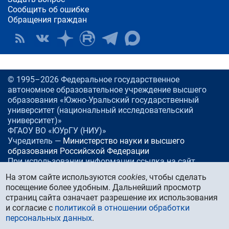
Сообщить об ошибке
Обращения граждан
© 1995–2026 Федеральное государственное
автономное образовательное учреждение высшего
образования «Южно-Уральский государственный
университет (национальный исследовательский
университет)»
ФГАОУ ВО «ЮУрГУ (НИУ)»
Учредитель —
Министерство науки и высшего
образования Российской Федерации
При использовании информации ссылка на сайт
www.
susu.ru
обязательна.
На этом сайте используются
cookies
, чтобы сделать
посещение более удобным. Дальнейший просмотр
Россия, 454080
Челябинск, проспект Ленина, 76
страниц сайта означает разрешение их использования
Тел./факс:
+7 (351) 267-99-00
и согласие с
политикой в отношении обработки
E-mail:
info@susu.ru
персональных данных
.
Управление маркетинга, брендинга и стратегических