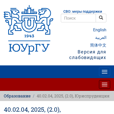
Перейти
к
СВО: меры поддержки
основному
содержанию
Поис
Поиск
English
العربية
简体中文
Версия для
слабовидящих
Togg
navig
Togg
navig
Образование
40.02.04, 2025, (2.0), Юриспруденция
40.02.04, 2025, (2.0),